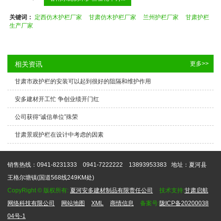
关键词：
定西仿木护栏厂家
甘肃仿木护栏厂家
兰州护栏厂家
甘肃护栏
生产厂家
相关资讯
更多>>
甘肃市政护栏的安装可以起到很好的阻隔和维护作用
安多建材开工忙 争创业绩开门红
公司获得“诚信单位”殊荣
甘肃景观护栏在设计中考虑的因素
销售热线：0941-8231333 0941-7222222 13893953383
地址：夏河县
王格尔塘镇(国道568线249KM处)
CopyRight © 版权所有:
夏河安多建材制品有限责任公司
技术支持:
甘肃启航
网络科技有限公司
网站地图
XML
商情信息
备案号:
陇ICP备20200038
04号-1