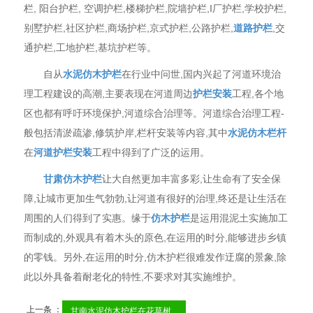
栏, 阳台护栏, 空调护栏,楼梯护栏,院墙护栏,I厂护栏,学校护栏,
别墅护栏,社区护栏,商场护栏,京式护栏,公路护栏,
道路护栏
,交
通护栏,工地护栏,基坑护栏等。
自从
水泥仿木护栏
在行业中问世,国内兴起了河道环境治
理工程建设的高潮,主要表现在河道周边
护栏安装
工程,各个地
区也都有呼吁环境保护,河道综合治理等。河道综合治理工程-
般包括清淤疏渗,修筑护岸,栏杆安装等内容,其中
水泥仿木栏杆
在
河道护栏安装
工程中得到了广泛的运用。
甘肃仿木护栏
让大自然更加丰富多彩,让生命有了安全保
障,让城市更加生气勃勃,让河道有很好的治理,终还是让生活在
周围的人们得到了实惠。缘于
仿木护栏
是运用混泥土实施加工
而制成的,外观具有着木头的原色,在运用的时分,能够进步乡镇
的零钱。另外,在运用的时分,仿木护栏很难发作迂腐的景象,除
此以外具备着耐老化的特性,不要求对其实施维护。
上一条 ：
甘南水泥仿木护栏在花草树...