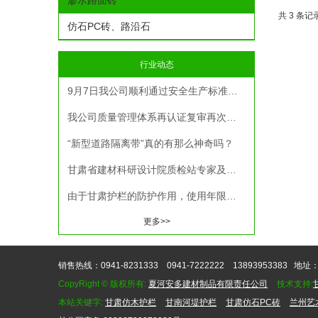
渗水路面砖
共 3 条记录
仿石PC砖、路沿石
行业动态
9月7日我公司顺利通过安全生产标准化三级达标验收
我公司质量管理体系再认证复审再次顺利通过审核
“新型道路隔离带”真的有那么神奇吗？
甘肃省建材科研设计院质检站专家及技术负责人莅临我公司对钢筋混凝土输水管进行质量检验
由于甘肃护栏的防护作用，使用年限越久，抗震能力就越强。在工业化生产中，工厂的设备都是采用防撞、隔离措施。
更多>>
销售热线：0941-8231333 0941-7222222 13893953383
地址：
CopyRight © 版权所有:
夏河安多建材制品有限责任公司
技术支持:
本站关键字:
甘肃仿木护栏
甘南河堤护栏
甘肃仿石PC砖
兰州艺