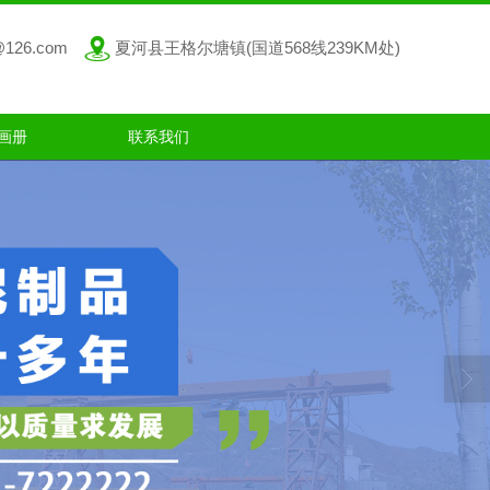
@126.com
夏河县王格尔塘镇(国道568线239KM处)
画册
联系我们