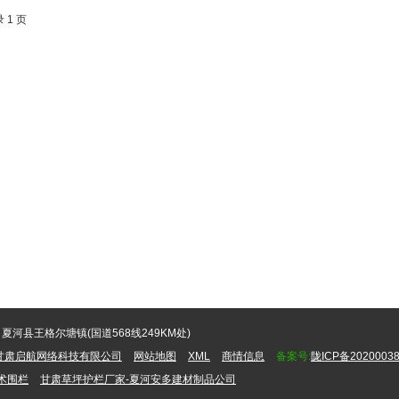
 1 页
夏河县王格尔塘镇(国道568线249KM处)
甘肃启航网络科技有限公司
网站地图
XML
商情信息
备案号:
陇ICP备20200038
术围栏
甘肃草坪护栏厂家-夏河安多建材制品公司