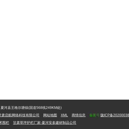
夏河县王格尔塘镇(国道568线249KM处)
甘肃启航网络科技有限公司
网站地图
XML
商情信息
备案号:
陇ICP备20200038
术围栏
甘肃草坪护栏厂家-夏河安多建材制品公司