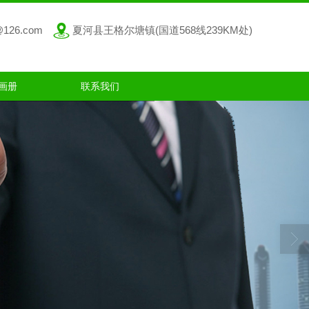
@126.com
夏河县王格尔塘镇(国道568线239KM处)
画册
联系我们