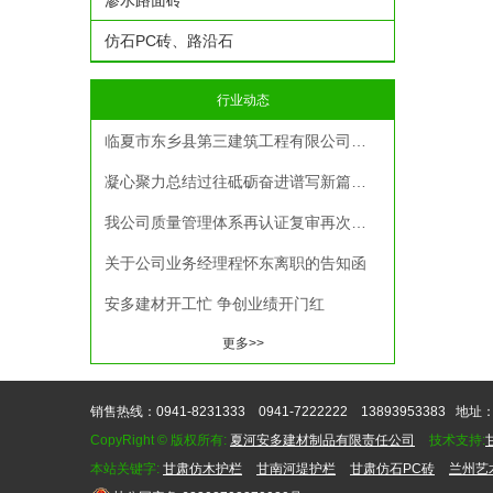
渗水路面砖
仿石PC砖、路沿石
行业动态
临夏市东乡县第三建筑工程有限公司一行莅临我司考察调研
凝心聚力总结过往砥砺奋进谱写新篇——夏河安多建材2025年年终总结暨机关人员考评考核大会圆满召开
我公司质量管理体系再认证复审再次顺利通过审核
关于公司业务经理程怀东离职的告知函
安多建材开工忙 争创业绩开门红
更多>>
销售热线：0941-8231333 0941-7222222 13893953383
地址：
CopyRight © 版权所有:
夏河安多建材制品有限责任公司
技术支持:
本站关键字:
甘肃仿木护栏
甘南河堤护栏
甘肃仿石PC砖
兰州艺