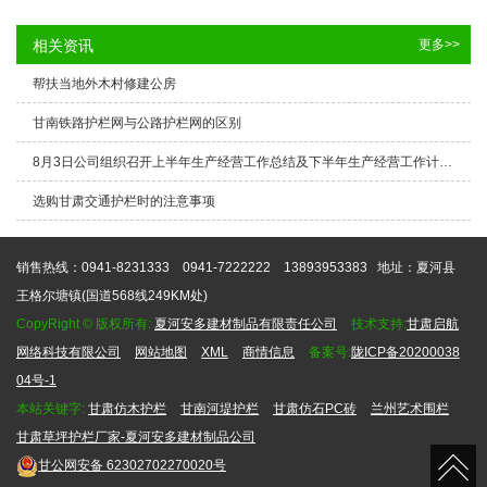
相关资讯
更多>>
帮扶当地外木村修建公房
甘南铁路护栏网与公路护栏网的区别
8月3日公司组织召开上半年生产经营工作总结及下半年生产经营工作计划安排部署大会
选购甘肃交通护栏时的注意事项
销售热线：0941-8231333 0941-7222222 13893953383
地址：夏河县
王格尔塘镇(国道568线249KM处)
CopyRight © 版权所有:
夏河安多建材制品有限责任公司
技术支持:
甘肃启航
网络科技有限公司
网站地图
XML
商情信息
备案号:
陇ICP备20200038
04号-1
本站关键字:
甘肃仿木护栏
甘南河堤护栏
甘肃仿石PC砖
兰州艺术围栏
甘肃草坪护栏厂家-夏河安多建材制品公司
甘公网安备
62302702270020号