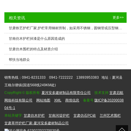
相关资讯
更多>>
甘肃铁艺护栏厂家,护栏常用钢材所制，如采用不锈钢，圆钢管或压型钢板等
甘南仿木护栏掉漆是什么原因造成的
甘肃仿木围栏的特点及材质介绍
帮扶当地群众
销售热线：0941-8231333 0941-7222222 13893953383
地址：夏河县
王格尔塘镇(国道568线249KM处)
CopyRight © 版权所有:
夏河安多建材制品有限责任公司
技术支持:
甘肃启航
网络科技有限公司
网站地图
XML
商情信息
备案号:
陇ICP备20200038
04号-1
本站关键字:
甘肃仿木护栏
甘南河堤护栏
甘肃仿石PC砖
兰州艺术围栏
甘肃草坪护栏厂家-夏河安多建材制品公司
甘公网安备
62302702270020号