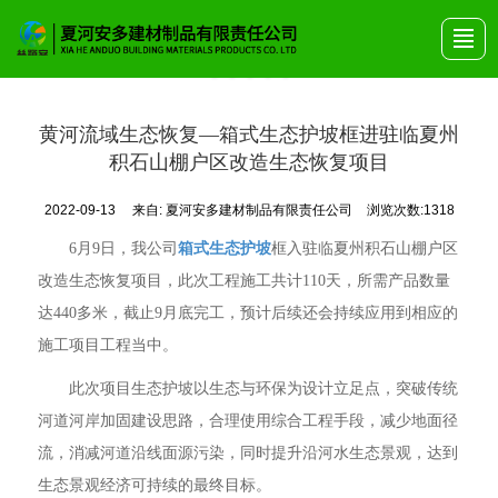
首页
关于安多
产品展示
艺术围栏
公司动态
产品画册
联系我们
黄河流域生态恢复—箱式生态护坡框进驻临夏州
积石山棚户区改造生态恢复项目
2022-09-13
来自:
夏河安多建材制品有限责任公司
浏览次数:1318
箱式生态护坡
6月9日，
我公司
框入驻临夏州积石山棚户区
改造生态恢复项目
，此次工程施工共计110天，所需产品数量
达440多米，截止9月底完工，预计后续还会持续应用到相应的
施工项目工程当中。
此次项目生态护坡以生态与环保为设计立足点，突破传统
河道河岸加固建设思路，合理使用综合工程手段，减少地面径
流，消减河道沿线面源污染，同时提升沿河水生态景观，达到
生态景观经济可持续的最终目标。