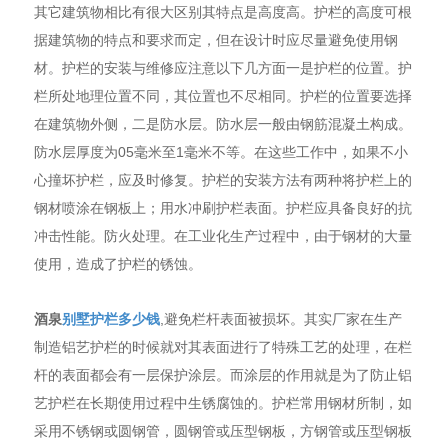
其它建筑物相比有很大区别其特点是高度高。护栏的高度可根
据建筑物的特点和要求而定，但在设计时应尽量避免使用钢
材。护栏的安装与维修应注意以下几方面一是护栏的位置。护
栏所处地理位置不同，其位置也不尽相同。护栏的位置要选择
在建筑物外侧，二是防水层。防水层一般由钢筋混凝土构成。
防水层厚度为05毫米至1毫米不等。在这些工作中，如果不小
心撞坏护栏，应及时修复。护栏的安装方法有两种将护栏上的
钢材喷涂在钢板上；用水冲刷护栏表面。护栏应具备良好的抗
冲击性能。防火处理。在工业化生产过程中，由于钢材的大量
使用，造成了护栏的锈蚀。
酒泉
别墅护栏多少钱
,避免栏杆表面被损坏。其实厂家在生产
制造铝艺护栏的时候就对其表面进行了特殊工艺的处理，在栏
杆的表面都会有一层保护涂层。而涂层的作用就是为了防止铝
艺护栏在长期使用过程中生锈腐蚀的。护栏常用钢材所制，如
采用不锈钢或圆钢管，圆钢管或压型钢板，方钢管或压型钢板