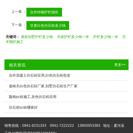
上一条 ：
合作锌钢护栏报价
下一条 ：
甘肃白色仿石砖多少钱
关键词：
酒泉别墅护栏多少钱
市政护栏多少钱一米
护栏多少钱一米
艺
术围栏施工
相关资讯
更多>>
合作混凝土仿石砖应用,白色仿石砖批发
嘉峪关白色仿石砖厂家,别墅仿石砖生产厂家
陇南pc砖施工,灰色仿石砖应用
仿石材pc砖哪家好
销售热线：0941-8231333 0941-7222222 13893953383
地址：夏河县