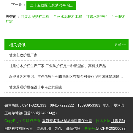
下一条 ：
二十五载匠心筑梦 今朝启...
关键词：
甘肃水泥护栏工程
兰州水泥护栏工程
甘肃水泥护栏
兰州护栏
厂家
相关资讯
更多>>
甘肃市政护栏厂家
甘肃仿木护栏生产厂家,工业防护栏是一种新型的、高科技产品
永登县各村书记、主任考察兰州市西固区杏胡台村美丽乡村园林景观建设公司产品安装效果
甘肃景观护栏在设计中考虑的因素
销售热线：0941-8231333 0941-7222222 13893953383
地址：夏河县
王格尔塘镇(国道568线249KM处)
CopyRight © 版权所有:
夏河安多建材制品有限责任公司
技术支持:
甘肃启航
网络科技有限公司
网站地图
XML
商情信息
备案号:
陇ICP备20200038