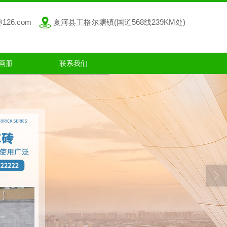
@126.com
夏河县王格尔塘镇(国道568线239KM处)
画册
联系我们