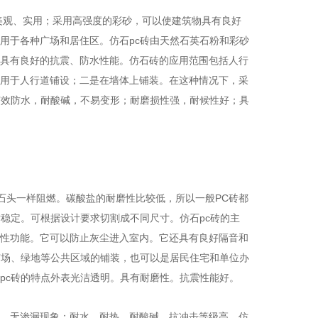
美观、实用；采用高强度的彩砂，可以使建筑物具有良好
用于各种广场和居住区。仿石pc砖由天然石英石粉和彩砂
具有良好的抗震、防水性能。仿石砖的应用范围包括人行
用于人行道铺设；二是在墙体上铺装。在这种情况下，采
有效防水，耐酸碱，不易变形；耐磨损性强，耐候性好；具
石头一样阻燃。碳酸盐的耐磨性比较低，所以一般PC砖都
稳定。可根据设计要求切割成不同尺寸。仿石pc砖的主
性功能。它可以防止灰尘进入室内。它还具有良好隔音和
广场、绿地等公共区域的铺装，也可以是居民住宅和单位办
pc砖的特点外表光洁透明。具有耐磨性。抗震性能好。
，无渗漏现象；耐水、耐热、耐酸碱、抗冲击等级高。仿