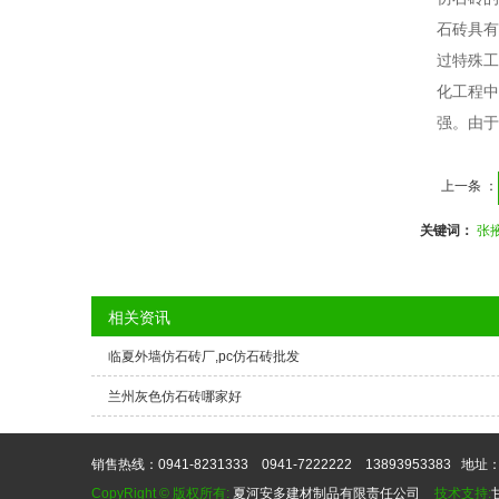
石砖具有
过特殊工
化工程中
强。由于
上一条 ：
关键词：
张
相关资讯
临夏外墙仿石砖厂,pc仿石砖批发
兰州灰色仿石砖哪家好
销售热线：0941-8231333 0941-7222222 13893953383
地址：
CopyRight © 版权所有:
夏河安多建材制品有限责任公司
技术支持: