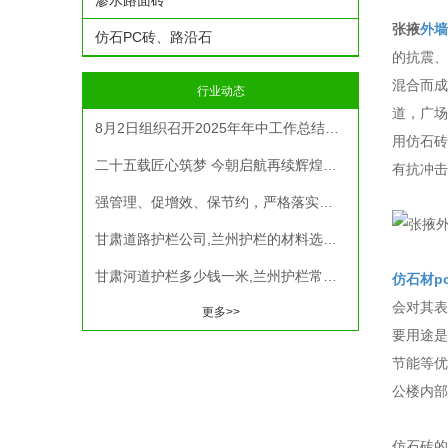
渗水路面砖
张掖
外墙
仿石PC砖、路沿石
的抗震、
混合而成
行业动态
道，广场
8月2日组织召开2025年年中工作总结计划安排部署暨机关人员考评考核大会
用仿石砖
二十五载匠心筑梦 今朝启航再续辉煌丨庆公司成立25周年暨表彰大会圆满举行
有抗冲击
强管理、促增效、保节约，严格落实精益化管理“7 S现场管理法”在全公司范围内有效实施
甘肃道路护栏公司,兰州护栏的材料选择在护栏内部，应选用不锈钢材料的构件；在护栏外部，应选择有规格、质地和表面光洁度的钢筋混凝土构件。
甘肃河道护栏多少钱一米,兰州护栏常用钢材所制，如采用不锈钢，圆钢管或压型钢板等。甘肃护栏常用铁丝、表面处理工艺采取全自动静电粉末喷涂即喷塑或喷漆。
仿石材p
会对其表
更多>>
要用途是
节能等优
公楼内部
仿石砖的