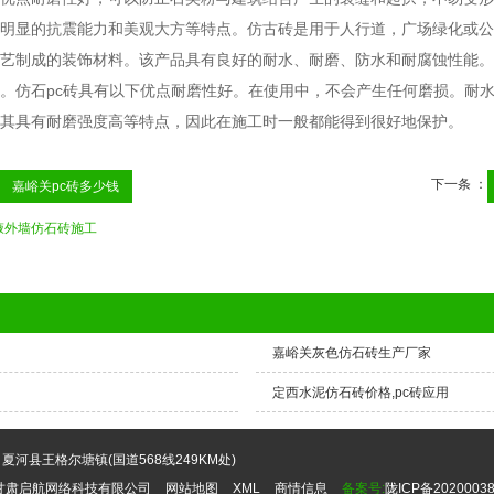
明显的抗震能力和美观大方等特点。仿古砖是用于人行道，广场绿化或公
艺制成的装饰材料。该产品具有良好的耐水、耐磨、防水和耐腐蚀性能。
。仿石pc砖具有以下优点耐磨性好。在使用中，不会产生任何磨损。耐
其具有耐磨强度高等特点，因此在施工时一般都能得到很好地保护。
下一条 ：
嘉峪关pc砖多少钱
掖外墙仿石砖施工
嘉峪关灰色仿石砖生产厂家
定西水泥仿石砖价格,pc砖应用
夏河县王格尔塘镇(国道568线249KM处)
甘肃启航网络科技有限公司
网站地图
XML
商情信息
备案号:
陇ICP备20200038