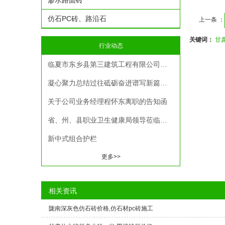
渗水路面砖
仿石PC砖、路沿石
上一条 ：
关键词：
甘
行业动态
临夏市东乡县第三建筑工程有限公司一行莅临我司考察调研
凝心聚力总结过往砥砺奋进谱写新篇——夏河安多建材2025年年终总结暨机关人员考评考核大会圆满召开
关于公司业务经理程怀东离职的告知函
省、州、县职业卫生健康局领导莅临我公司检查指导工作
新中式组合护栏
更多>>
相关资讯
陇南深灰色仿石砖价格,仿石材pc砖施工