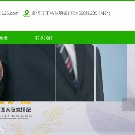
@126.com
夏河县王格尔塘镇(国道568线239KM处)
画册
联系我们