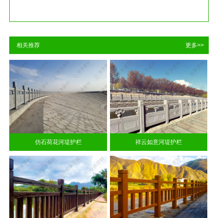
相关推荐
更多>>
仿石荷花河堤护栏
祥云如意河堤护栏