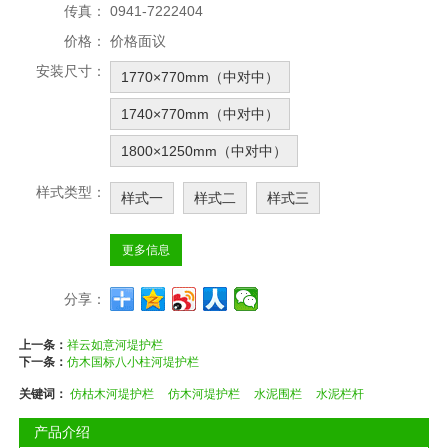
传真：
0941-7222404
价格：
价格面议
安装尺寸：
1770×770mm（中对中）
1740×770mm（中对中）
1800×1250mm（中对中）
样式类型：
样式一
样式二
样式三
更多信息
分享：
上一条：
祥云如意河堤护栏
下一条：
仿木国标八小柱河堤护栏
关键词：
仿枯木河堤护栏
仿木河堤护栏
水泥围栏
水泥栏杆
产品介绍