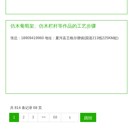
仿木葡萄架、仿木栏杆等作品的工艺步骤
张总：18909419960 地址：夏河县王格尔塘镇(国道213线225KM处)
共 814 条记录 68 页
跳转
1
2
3
>>
68