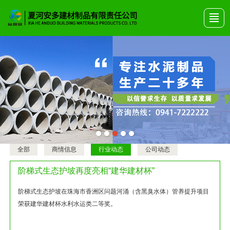
首页
关于安多
产品展示
艺术围栏
公司动态
产品画册
联系我们
全部
商情信息
行业动态
公司动态
阶梯式生态护坡再度亮相“建华建材杯”
阶梯式生态护坡在珠海市香洲区问题河涌（含黑臭水体）管养提升项目
荣获建华建材杯水利水运类二等奖。