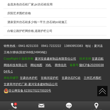
金昌灰色仿石砖厂家,pc仿石砖应用
庆阳艺术围栏价格
酒泉室外仿石砖多少钱一平方,仿石材pc砖施工
白银公路护栏网价格,道路护栏公司
销售热线：0941-8231333 0941-7222222 13893953383
地址：夏河县
王格尔塘镇(国道568线249KM处)
CopyRight © 版权所有:
夏河安多建材制品有限责任公司
技术支持:
甘肃启航
网络科技有限公司
网站地图
XML
商情信息
备案号:
陇ICP备20200038
04号-1
本站关键字:
甘肃仿木护栏
甘南河堤护栏
甘肃仿石PC砖
兰州艺术围栏
甘肃草坪护栏厂家-夏河安多建材制品公司
甘公网安备
62302702270020号