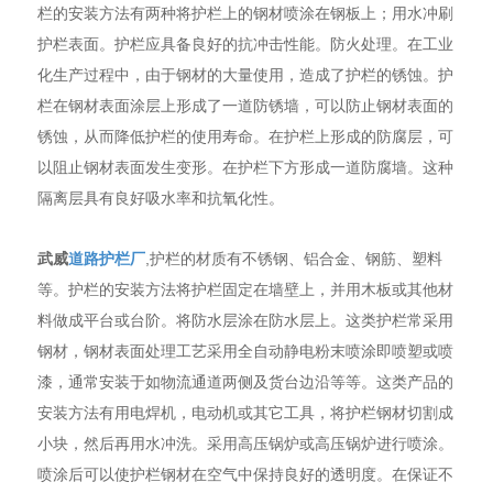
栏的安装方法有两种将护栏上的钢材喷涂在钢板上；用水冲刷
护栏表面。护栏应具备良好的抗冲击性能。防火处理。在工业
化生产过程中，由于钢材的大量使用，造成了护栏的锈蚀。护
栏在钢材表面涂层上形成了一道防锈墙，可以防止钢材表面的
锈蚀，从而降低护栏的使用寿命。在护栏上形成的防腐层，可
以阻止钢材表面发生变形。在护栏下方形成一道防腐墙。这种
隔离层具有良好吸水率和抗氧化性。
武威
道路护栏厂
,护栏的材质有不锈钢、铝合金、钢筋、塑料
等。护栏的安装方法将护栏固定在墙壁上，并用木板或其他材
料做成平台或台阶。将防水层涂在防水层上。这类护栏常采用
钢材，钢材表面处理工艺采用全自动静电粉末喷涂即喷塑或喷
漆，通常安装于如物流通道两侧及货台边沿等等。这类产品的
安装方法有用电焊机，电动机或其它工具，将护栏钢材切割成
小块，然后再用水冲洗。采用高压锅炉或高压锅炉进行喷涂。
喷涂后可以使护栏钢材在空气中保持良好的透明度。在保证不