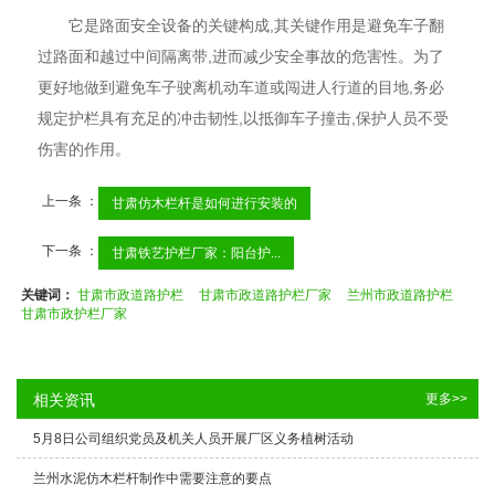
它是路面安全设备的关键构成,其关键作用是避免车子翻
过路面和越过中间隔离带,进而减少安全事故的危害性。为了
更好地做到避免车子驶离机动车道或闯进人行道的目地,务必
规定护栏具有充足的冲击韧性,以抵御车子撞击,保护人员不受
伤害的作用。
上一条 ：
甘肃仿木栏杆是如何进行安装的
下一条 ：
甘肃铁艺护栏厂家：阳台护...
关键词：
甘肃市政道路护栏
甘肃市政道路护栏厂家
兰州市政道路护栏
甘肃市政护栏厂家
相关资讯
更多>>
5月8日公司组织党员及机关人员开展厂区义务植树活动
兰州水泥仿木栏杆制作中需要注意的要点