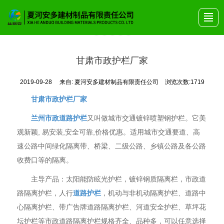
首页
关于安多
产品展示
艺术围栏
公司动态
产品画册
联系我们
甘肃市政护栏厂家
2019-09-28
来自:
夏河安多建材制品有限责任公司
浏览次数:1719
甘肃市政护栏厂家
兰州市政道路护栏
又叫做城市交通镀锌喷塑钢护栏。它美
观新颖, 易安装,安全可靠,价格优惠。适用城市交通要道、高
速公路中间绿化隔离带、桥梁、二级公路、乡镇公路及各公路
收费口等的隔离。
主导产品：太阳能防眩光护栏，镀锌钢质隔离栏，市政道
路隔离护栏，人行
道路护栏
，机动与非机动隔离护栏、道路中
心隔离护栏、带广告牌道路隔离护栏、河道安全护栏、草坪花
坛护栏等市政道路隔离护栏规格齐全、品种多，可以任意选择