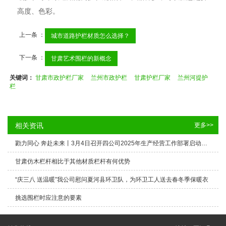
高度、色彩。
上一条 ：
城市道路护栏材质怎么选择？
下一条 ：
甘肃艺术围栏的新概念
关键词：
甘肃市政护栏厂家
兰州市政护栏
甘肃护栏厂家
兰州河提护
栏
相关资讯
更多>>
勠力同心 奔赴未来丨3月4日召开四公司2025年生产经营工作部署启动大会
甘肃仿木栏杆相比于其他材质栏杆有何优势
“庆三八 送温暖”我公司慰问夏河县环卫队，为环卫工人送去春冬季保暖衣
挑选围栏时应注意的要素