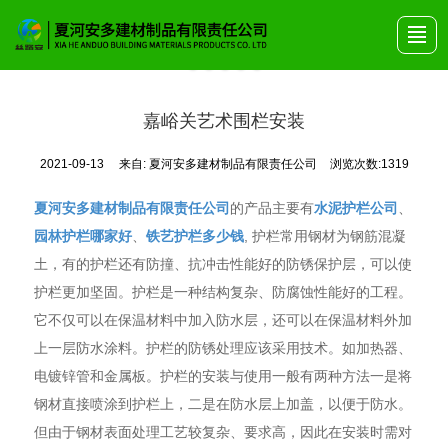
首页
关于安多
产品展示
艺术围栏
公司动态
产品画册
联系我们
嘉峪关艺术围栏安装
2021-09-13
来自:
夏河安多建材制品有限责任公司
浏览次数:1319
夏河安多建材制品有限责任公司
的产品主要有
水泥护栏公司
、
园林护栏哪家好
、
铁艺护栏多少钱
, 护栏常用钢材为钢筋混凝
土，有的护栏还有防撞、抗冲击性能好的防锈保护层，可以使
护栏更加坚固。护栏是一种结构复杂、防腐蚀性能好的工程。
它不仅可以在保温材料中加入防水层，还可以在保温材料外加
上一层防水涂料。护栏的防锈处理应该采用技术。如加热器、
电镀锌管和金属板。护栏的安装与使用一般有两种方法一是将
钢材直接喷涂到护栏上，二是在防水层上加盖，以便于防水。
但由于钢材表面处理工艺较复杂、要求高，因此在安装时需对