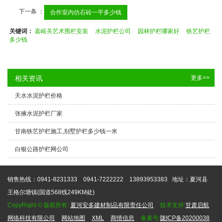
下一条 ：
合作室内仿石砖一平多少钱
关键词：
嘉峪关艺术围栏安装
水泥护栏公司
园林护栏哪家好
铁艺护栏
多少钱
相关资讯
更多>>
天水水泥护栏价格
张掖水泥护栏厂家
甘南铁艺护栏施工,别墅护栏多少钱一米
白银公路护栏网公司
销售热线：0941-8231333 0941-7222222 13893953383
地址：夏河县
王格尔塘镇(国道568线249KM处)
CopyRight © 版权所有:
夏河安多建材制品有限责任公司
技术支持:
甘肃启航
网络科技有限公司
网站地图
XML
商情信息
备案号:
陇ICP备20200038